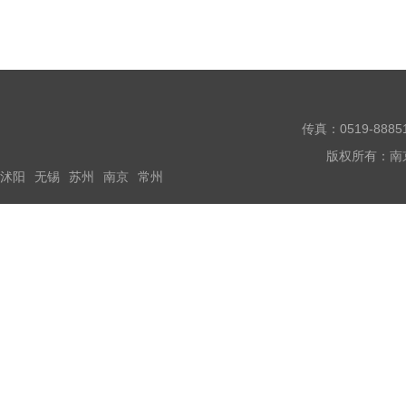
传真：0519-888
版权所有：南
沭阳
无锡
苏州
南京
常州