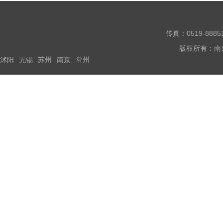
传真：0519-888
版权所有：南
沭阳
无锡
苏州
南京
常州