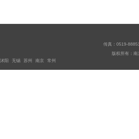
业都是民营企业。中国
传真：0519-888
版权所有：南
沭阳
无锡
苏州
南京
常州