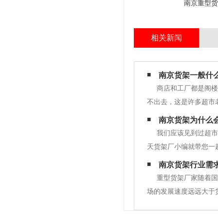
南京重型货
相关新闻
南京货架一般什
商店和工厂都是阁楼
不出去，这是许多超市
因1.产品选择不对产
南京货架为什么
需要的口味也不同.包
我们应该见到过超市
天货架厂小编就带您一
两边都没有层载货物重
南京货架行业需求
物的重量来选择对应的
重型货架厂家随着国
场的发展速度远远大于
业等多元化的客户方向