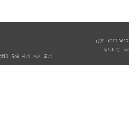
撞，增加了货架和货物的
传真：0519-888
版权所有：南
沭阳
无锡
苏州
南京
常州