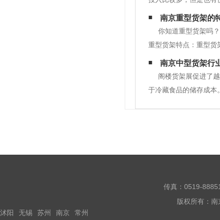
重型货架厂家在生产重
南京重型货架的
所用的材料都是重量级
你知道重型货架吗？
重型货架特点：重型货架
物笼等单元集装箱设备存
南京中型货架行
货架是应用蕞广泛的货
阁楼货架展促进了越
于冷藏食品的储存成本
件储存区，因为是简化
少货物的材料质量损失
传真：0519-888
版权所有：南
沭阳
无锡
苏州
南京
常州