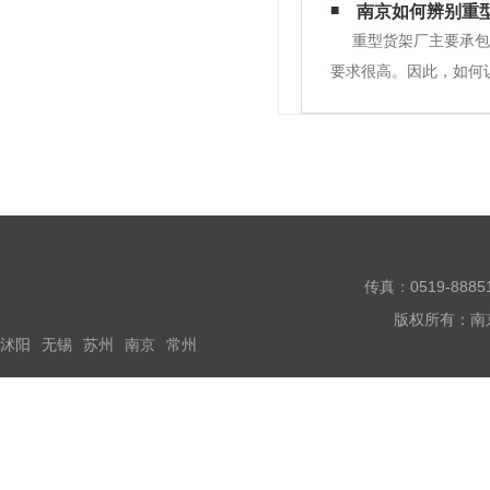
外设计依据。选择合理
南京如何辨别重
保证应有的湿度小气候
重型货架厂主要承包
要求很高。因此，如何
发的营业执照和各种货
架是否合格。首先，观
传真：0519-888
版权所有：南
沭阳
无锡
苏州
南京
常州