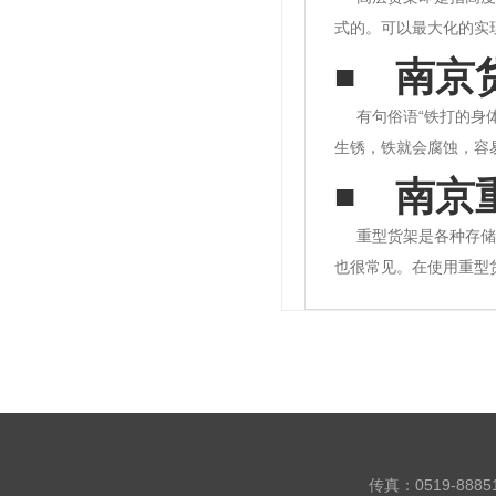
式的。可以最大化的实
更多的货物，可以更少
南京
点：高层货架由于高度
有句俗语“铁打的身
生锈，铁就会腐蚀，容
享一下防止货架生锈的
南京
享一下仓库货架防潮的方
重型货架是各种存储
也很常见。在使用重型
层放轻货，底层放重货
避免与货架碰撞。4.货
传真：0519-888