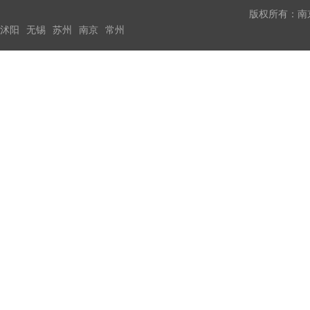
版权所有：南
沭阳
无锡
苏州
南京
常州