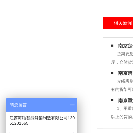
相关新闻
南京定
货架要
库，仓储货
物一般都要
南京辨
一般来说，
介绍辨
有的货架可
率；有的仓
南京重
请您留言
库的具体情
1、承重
以上的货物
江苏海猫智能货架制造有限公司139
51201555
梁，如此使