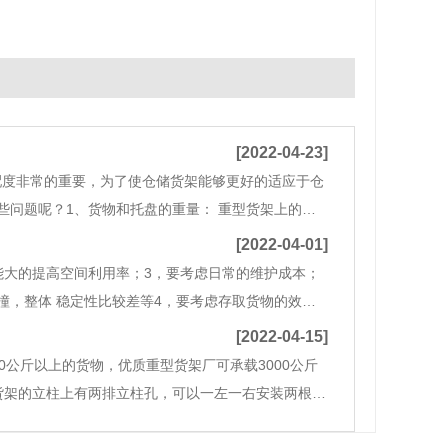
[2022-04-23]
配度非常的重要，为了使仓储货架能够更好的适应于仓
些问题呢？1、货物和托盘的重量： 重型货架上的货
算一层需要承载多少的重量。 2、计划一层放几托：
[2022-04-01]
能大的提高空间利用率；3，要考虑日常的维护成本；
，整体 稳定性比较差等4，要考虑存取货物的效
率低，无形中就会增加设备及人工成本。6，要结合仓
[2022-04-15]
0公斤以上的货物，优质重型货架厂可承载3000公斤
货架的立柱上有两排立柱孔，可以一左一右安装两根横
排列。3、空间利用率高重型货架的高度可达10米以