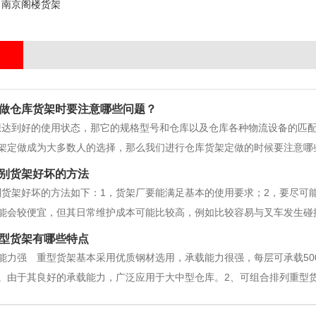
南京阁楼货架
做仓库货架时要注意哪些问题？
想达到好的使用状态，那它的规格型号和仓库以及仓库各种物流设备的匹
架定做成为大多数人的选择，那么我们进行仓库货架定做的时候要注意哪
通过托盘才能放上货架，设计货架之前要了解每个卡板货是多重，方便计
别货架好坏的方法
重
别货架好坏的方法如下：1，货架厂要能满足基本的使用要求；2，要尽可
能会较便宜，但其日常维护成本可能比较高，例如比较容易与叉车发生碰撞
库存取率比较5，要考虑货架外的一些因素；例如有的货架虽便宜但存取
型货架有哪些特点
况考虑；选择货架也要考虑仓库
能力强 重型货架基本采用优质钢材选用，承载能力很强，每层可承载50
。由于其良好的承载能力，广泛应用于大中型仓库。2、可组合排列重型
得重型货架能够组合排列，一排货架可以由一组主架和多组副架组合在一起