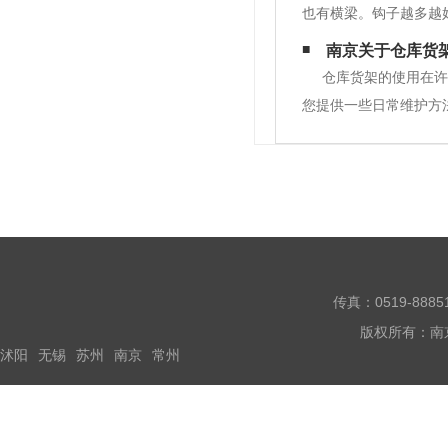
也有横梁。钩子越多越
的外观通常是喷塑的。
南京关于仓库货
脱落，很容易生锈。另
仓库货架的使用在许
您提供一些日常维护方
下是维护要点:1.仓
撞，增加了货架和货物的
传真：0519-888
版权所有：南
沭阳
无锡
苏州
南京
常州